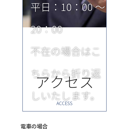
平日：10：00 ～
本ポリシーにおい
20：00
て、「利用者情報」
不在の場合はこ
とは、患者様の識
ちらから折り返
アクセス
別に係る情報、通
しいたします。
信サービス上の行
ACCESS
動履歴、その他患
電車の場合