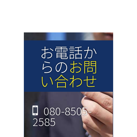
リシー（以下「本
ポリシー」といい
お電話か
ます。）を定めま
らの
お問
い合わせ
す。
1.収集する利用者情
080-8505-
2585
報及び収集方法