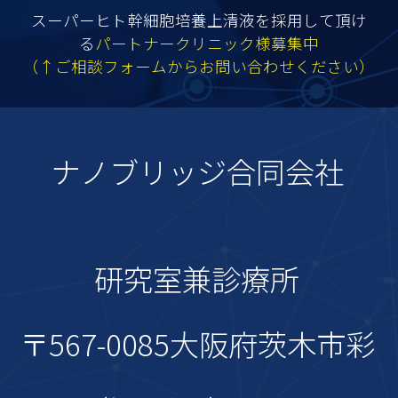
ス、電話番号、住
スーパーヒト幹細胞培養上清液を採用して頂け
る
パートナークリニック様募集中
（↑ご相談フォームからお問い合わせください）
所等連絡先に関す
る情報
ナノブリッジ合同会社
・クレジットカー
研究室兼診療所
ド情報、銀行口座
〒567-0085
大阪府茨木市彩
情報、電子マネー