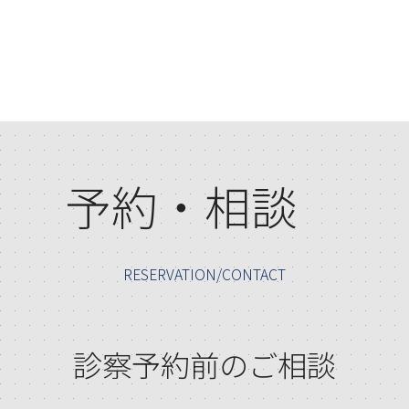
サービスを利用す
るために、または
本サービスの利用
予約・相談
を通じて患者様か
RESERVATION/CONTACT
らご提供いただく
情報は以下のとお
診察予約前のご相談