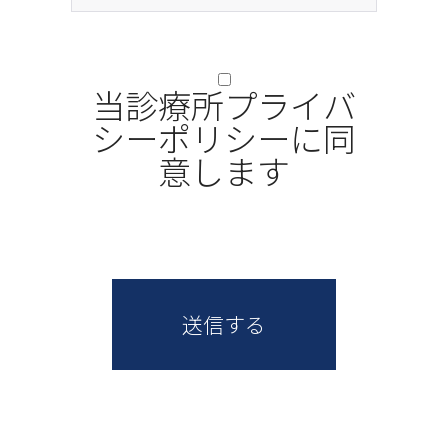
す。）における、患
当診療所プライバ
者様についての個
シーポリシーに同
意します
人情報を含む利用
者情報の取扱いに
送信する
ついて、以下のとお
りプライバシーポ