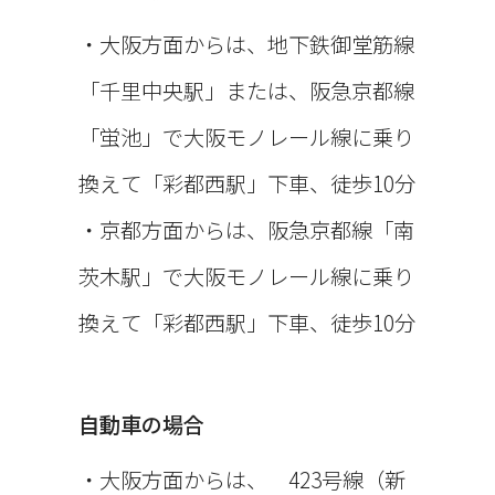
・大阪方面からは、地下鉄御堂筋線
者様または患者様
「千里中央駅」または、阪急京都線
「蛍池」で大阪モノレール線に乗り
の端末に関連して
換えて「彩都西駅」下車、徒歩10分
・京都方面からは、阪急京都線「南
生成または蓄積さ
茨木駅」で大阪モノレール線に乗り
れた情報であって、
換えて「彩都西駅」下車、徒歩10分
本ポリシーに基づ
自動車の場合
・大阪方面からは、 423号線（新
き当診療所が収集