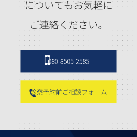
についてもお気軽に
りです。
ご連絡ください。
・氏名、生年月
日、性別、職業等
080-8505-2585
プロフィールに関
診察予約前ご相談フォーム
する情報
・メールアドレ