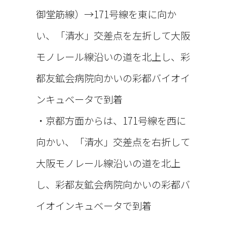
御堂筋線）→171号線を東に向か
するものを意味す
い、「清水」交差点を左折して大阪
モノレール線沿いの道を北上し、彩
るものとします。
都友鉱会病院向かいの彩都バイオイ
ンキュベータで到着
本サービスにおい
・京都方面からは、171号線を西に
向かい、「清水」交差点を右折して
て当診療所が収集
大阪モノレール線沿いの道を北上
し、彩都友鉱会病院向かいの彩都バ
する利用者情報
イオインキュベータで到着