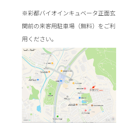
は、その収集方法
※彩都バイオインキュベータ正面玄
に応じて、以下のよ
関前の来客用駐車場（無料）をご利
用ください。
うなものとなりま
す。
(1) 患者様からご提
供いただく情報 本